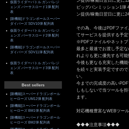
ン提供/稼働日翌日に更に1
仮面ライダーバトル ガンバレジ
ビッグバンミッション1弾 
ェンズ バーサスロード1弾 配列
表
ン提供/稼働日翌日に更に2
[新機能]ドラゴンボールスーパー
ダイバーズ SDV10弾 配列表
その為、今後はPDFファ
仮面ライダーバトル ガンバレジ
てサービスを提供する予定
ェンズ バーサスロード2弾 配列
表
※PDFファイルやネット
[新機能]ドラゴンボールスーパー
最多と最速でお渡し予定な
ダイバーズ SDV11弾 配列表
れよりも更に優先する可能
今後も更なる充実した機能
仮面ライダーバトル ガンバレジ
ェンズ バーサスロード3弾 配列
を続々と実装予定ですので
表
い。
今までの完成度の高いPD
Best sellers
しもしないで当ツールを拒
[新機能]スーパードラゴンボール
ます。
ヒーローズ UM12弾 配列表
[新機能]スーパードラゴンボール
対応機種豊富なWEBツー
ヒーローズ BM1弾 配列表
[新機能]スーパードラゴンボール
ヒーローズ BM2弾 配列表
◆◆◆注意事項◆◆◆