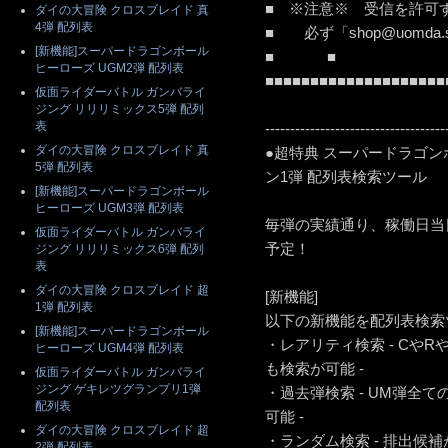
■ ※注意※ 受信を許
ダイの大冒険 クロスブレイド 真
4弾 配列表
■ 必ず「shop@uomda.
[新機能]スーパードラゴンボール
■ ■
ヒーローズ UGM2弾 配列表
■■■■■■■■■■■■■■■■■■■■
仮面ライダーバトル ガンバライ
ジング リリリミックス5弾 配列
表
------------------------------------
ダイの大冒険 クロスブレイド 真
●超特典 スーパードラゴン
5弾 配列表
ン1弾 配列表検索ツール
[新機能]スーパードラゴンボール
ヒーローズ UGM3弾 配列表
毎弾の実績通り、稼働日当日
仮面ライダーバトル ガンバライ
予定！
ジング リリリミックス6弾 配列
表
ダイの大冒険 クロスブレイド 超
[新機能]
1弾 配列表
以下の新機能を配列表検索ツ
[新機能]スーパードラゴンボール
・レアリティ検索 - Cや
ヒーローズ UGM4弾 配列表
も検索が可能 -
仮面ライダーバトル ガンバライ
ジング ゲキレツグランプリ1弾
・過去弾検索 - UM弾全
配列表
可能 -
ダイの大冒険 クロスブレイド 超
・ランダム検索 - 排出候
2弾 配列表