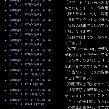
[新機能]スーパードラゴンボール
【スマートフォン端末およ
ヒーローズ BM3弾 配列表
ルとなります ※一部利用
[新機能]スーパードラゴンボール
【購入数量１に対して専用
ヒーローズ BM4弾 配列表
【専用アカウントは今弾の
[新機能]スーパードラゴンボール
ヒーローズ BM5弾 配列表
【複数の端末で１個のアカ
[新機能]スーパードラゴンボール
仕様となります】
ヒーローズ BM6弾 配列表
【複数の端末でツールを利
[新機能]スーパードラゴンボール
て下さい】
ヒーローズ BM7弾 配列表
【WEBツールの為、予期
[新機能]スーパードラゴンボール
ヒーローズ BM8弾 配列表
がありますので予めご了承
[新機能]スーパードラゴンボール
【メンテナンス等により、
ヒーローズ BM9弾 配列表
がありますので予めご了承
[新機能]スーパードラゴンボール
【予告なくサービスの変更
ヒーローズ BM10弾 配列表
めご了承下さい】
[新機能]スーパードラゴンボール
【利用用途は個人がカード
ヒーローズ BM11弾 配列表
【注意事項を順守頂けない
[新機能]スーパードラゴンボール
ヒーローズ BM12弾 配列表
を行いますのでご注意下さ
[新機能]スーパードラゴンボール
【こちらの不利益となる行
ヒーローズ UGM1弾 配列表
トの停止処置を行いますの