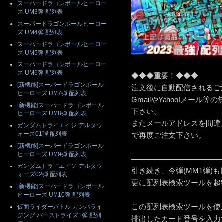
スーパードラゴンボールヒーロー
ズ UM3弾 配列表
スーパードラゴンボールヒーロー
ズ UM4弾 配列表
スーパードラゴンボールヒーロー
ズ UM5弾 配列表
スーパードラゴンボールヒーロー
ズ UM6弾 配列表
◆◆◆重要！◆◆◆
[新機能]スーパードラゴンボール
注文後に自動配信されるご
ヒーローズ UM7弾 配列表
GmailやYahoo!メー
[新機能]スーパードラゴンボール
下さい。
ヒーローズ UM8弾 配列表
またメールアドレスを間違
ガンダムトライエイジ デルタウ
ォーズ01弾 配列表
で再度ご注文下さい。
[新機能]スーパードラゴンボール
ヒーローズ UM9弾 配列表
————————————
ガンダムトライエイジ デルタウ
引き続き、今弾(MM1弾)
ォーズ02弾 配列表
更に配列表検索ツールを超
[新機能]スーパードラゴンボール
ヒーローズ UM10弾 配列表
この配列表検索ツールを使
仮面ライダーバトル ガンバライ
ジング バーストライズ1弾 配列
排出したカード番号を入力