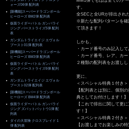
MM1弾でもほぼ全てのデ
ォーズ06弾 配列表
す。
[新機能]スーパードラゴンボール
全SECと全URが排出さ
ヒーローズ BM2弾 配列表
※新たな配列パターンを確
仮面ライダーバトル ガンバライ
て頂きます！
ジング バーストライズ5弾 配列
表
ガンダムトライエイジ エヴォル
しかも、
ブースト01弾 配列表
・カード番号のみ記入して
[新機能]スーパードラゴンボール
・カード番号、レア、カー
ヒーローズ BM3弾 配列表
２種類の配列表をお渡しし
仮面ライダーバトル ガンバライ
ジング バーストライズ6弾 配列
表
更に、
ガンダムトライエイジ エヴォル
＜スペシャル特典１付き＞
ブースト02弾 配列表
【配列表とは別に、個別の
[新機能]スーパードラゴンボール
典としてお付けします！】
ヒーローズ BM4弾 配列表
【これで排出に関して更に
仮面ライダーバトル ガンバライ
ジング ズバットバットウ1弾 配
す！】
列表
＜スペシャル特典２付き＞
ダイの大冒険 クロスブレイド 1
【お渡しまでお楽しみの特
弾 配列表