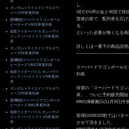
表
し、
ガンダムトライエイジ デルタウ
SECやURがあと何回で
ォーズ03弾 配列表
筺体の前で、配列表を広げ
[新機能]スーパードラゴンボール
ヒーローズ UM11弾 配列表
る、
仮面ライダーバトル ガンバライ
といった必要が無くなる画
ジング バーストライズ2弾 配列
表
詳しくは一番下の商品説明
ガンダムトライエイジ デルタウ
————————————
ォーズ04弾 配列表
[新機能]スーパードラゴンボール
ヒーローズ UM12弾 配列表
スーパードラゴンボールヒー
仮面ライダーバトル ガンバライ
列表
ジング バーストライズ3弾 配列
表
待望の「スーパードラゴン
ガンダムトライエイジ デルタウ
ォーズ05弾 配列表
表」、ついに予約販売開始
[新機能]スーパードラゴンボール
MM1弾稼働日(11月9日)
ヒーローズ BM1弾 配列表
仮面ライダーバトル ガンバライ
前弾(UGM10弾)ではパ
ジング バーストライズ4弾 配列
表
させて頂きました。
ガンダムトライエイジ デルタウ