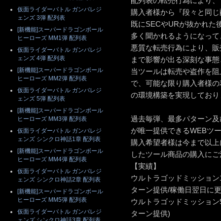
配列表の転売行為により、
仮面ライダーバトル ガンバレジ
購入者様から『段々と同じ
ェンズ 3弾 配列表
既にSECやURが抜かれ
[新機能]スーパードラゴンボール
多く聞かれるようになって
ヒーローズ MM1弾 配列表
悪質な転売行為により、販
仮面ライダーバトル ガンバレジ
ェンズ 4弾 配列表
まで影響が出る深刻な事態
[新機能]スーパードラゴンボール
当ツールは転売や盗作を阻
ヒーローズ MM2弾 配列表
で、可能な限り購入者様の
仮面ライダーバトル ガンバレジ
の環境構築を実現しており
ェンズ 5弾 配列表
[新機能]スーパードラゴンボール
過去毎弾、最多パターン及
ヒーローズ MM3弾 配列表
が唯一提供できるWEBツ
仮面ライダーバトル ガンバレジ
ェンズ シンクロ神話1章 配列表
購入希望者様は今まで以上
[新機能]スーパードラゴンボール
したツール商品の購入にご
ヒーローズ MM4弾 配列表
【実績】
仮面ライダーバトル ガンバレジ
ウルトラゴッドミッション10
ェンズ シンクロ神話2章 配列表
ターン提供/稼働日翌日に更
[新機能]スーパードラゴンボール
ヒーローズ MM5弾 配列表
ウルトラゴッドミッション9
仮面ライダーバトル ガンバレジ
ターン提供)
ェンズ シンクロ神話3章 配列表