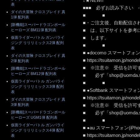
↓★NEW!!
表
■■■ 必ずお読み下さい -
ダイの大冒険 クロスブレイド 真
■ ■
1弾 配列表
■・ご注文後、自動配信さ
[新機能]スーパードラゴンボール
■ は、以下サイトを参考
ヒーローズ BM11弾 配列表
■ し
仮面ライダーバトル ガンバライ
ジング リリリミックス2弾 配列
■ ■
表
■ ●docomo スマートフ
ダイの大冒険 クロスブレイド 真
■ https://tsuitamon.jp/
2弾 配列表
■ ※注意※ 受信を
[新機能]スーパードラゴンボール
ヒーローズ BM12弾 配列表
■ 必ず「shop@uomda.
仮面ライダーバトル ガンバライ
■ ■
ジング リリリミックス3弾 配列
■ ●Softbank スマート
表
■ https://tsuitamon.jp/no
ダイの大冒険 クロスブレイド 真
3弾 配列表
■ ※注意※ 受信を
[新機能]スーパードラゴンボール
■ 必ず「shop@uomda.
ヒーローズ UGM1弾 配列表
■ ■
仮面ライダーバトル ガンバライ
■ ●au スマートフォン(i
ジング リリリミックス4弾 配列
■ https://tsuitamon.jp/nond
表