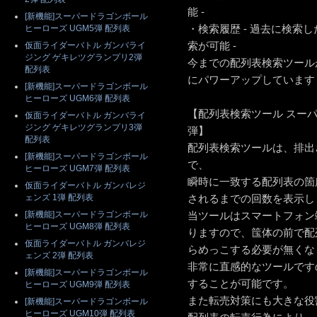
能 -
[新機能]スーパードラゴンボール
・検索履歴 - 過去に検索
ヒーローズ UGM5弾 配列表
索が可能 -
仮面ライダーバトル ガンバライ
ジング ゲキレツグランプリ2弾
今までの配列表検索ツール
配列表
にパワーアップしています
[新機能]スーパードラゴンボール
ヒーローズ UGM6弾 配列表
【配列表検索ツール スー
仮面ライダーバトル ガンバライ
ジング ゲキレツグランプリ3弾
弾】
配列表
配列表検索ツールは、排出
[新機能]スーパードラゴンボール
で、
ヒーローズ UGM7弾 配列表
瞬時に一致する配列表の箇
仮面ライダーバトル ガンバレジ
ェンズ 1弾 配列表
されるまでの回数を表示し
[新機能]スーパードラゴンボール
当ツールはスマートフォン
ヒーローズ UGM8弾 配列表
りますので、筺体の前で配
仮面ライダーバトル ガンバレジ
らめっこする必要が無くな
ェンズ 2弾 配列表
非常に直感的なツールです
[新機能]スーパードラゴンボール
することが可能です。
ヒーローズ UGM9弾 配列表
また転売対策にも大きな役
[新機能]スーパードラゴンボール
ヒーローズ UGM10弾 配列表