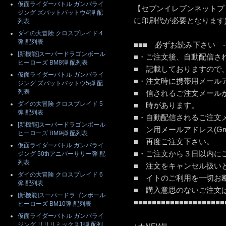
仮面ライダーバトル ガンバライ
【セブンイレブンネットプ
ジング ズバットバットウ4弾 配
に印刷代が必要となります
列表
ダイの大冒険 クロスブレイド 4
弾 配列表
■■■ 必ずお読み下さい -
[新機能]スーパードラゴンボール
■・ご注文後、自動配信さ
ヒーローズ BM8弾 配列表
■ 記載しております
仮面ライダーバトル ガンバライ
■・注文時に携帯用メール
ジング ズバットバットウ5弾 配
列表
■ 信されるご注文メール
ダイの大冒険 クロスブレイド 5
■ 時が
弾 配列表
■・自動配信されるご注文
[新機能]スーパードラゴンボール
■ ン用メールアドレス(Gm
ヒーローズ BM9弾 配列表
■ 再度ご
仮面ライダーバトル ガンバライ
■・ご注文から３日以内に
ジング 50thアニバーサリー弾 配
列表
■ 注文をキャンセル扱い
ダイの大冒険 クロスブレイド 6
■ イトのご利用を一切お
弾 配列表
■ 購入意思のないご注
[新機能]スーパードラゴンボール
■■■■■■■■■■■■■■■■■■■■
ヒーローズ BM10弾 配列表
仮面ライダーバトル ガンバライ
ジング リリリミックス1弾 配列