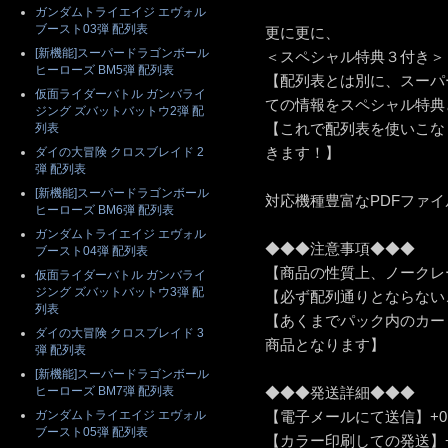
ガンダムトライエイジ エヴォル
ブースト03弾 配列表
更に更に、
[新機能]スーパードラゴンボール
＜スペシャル特典３付き＞
ヒーローズ BM5弾 配列表
【配列表とは別に、スーパ
仮面ライダーバトル ガンバライ
ての情報をスペシャル特典
ジング ズバットバットウ2弾 配
【これで配列表を使いこな
列表
きます！】
ダイの大冒険 クロスブレイド 2
弾 配列表
[新機能]スーパードラゴンボール
対応機種豊富なPDFファ
ヒーローズ BM6弾 配列表
ガンダムトライエイジ エヴォル
◆◆◆注意事項◆◆◆
ブースト04弾 配列表
【商品の性質上、ノークレ
仮面ライダーバトル ガンバライ
ジング ズバットバットウ3弾 配
【必ず配列通りとならない
列表
【あくまでパック内のカー
ダイの大冒険 クロスブレイド 3
商品となります】
弾 配列表
[新機能]スーパードラゴンボール
ヒーローズ BM7弾 配列表
◆◆◆発送詳細◆◆◆
ガンダムトライエイジ エヴォル
【電子メールにて送信】+0
ブースト05弾 配列表
【カラー印刷しての発送】+5