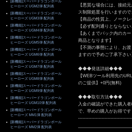
[新機能]スーパードラゴンボール
【悪質な場合には、接続元
ヒーローズ UGM2弾 配列表
ス制限処置を行いますので
[新機能]スーパードラゴンボール
ヒーローズ UGM3弾 配列表
【商品の性質上、ノークレ
[新機能]スーパードラゴンボール
【必ず配列通りとならない
ヒーローズ UGM4弾 配列表
【あくまでパック内のカー
[新機能]スーパードラゴンボール
商品となります】
ヒーローズ UGM5弾 配列表
【不測の事態により、お渡
[新機能]スーパードラゴンボール
ますので予めご了承下さい
ヒーローズ UGM6弾 配列表
[新機能]スーパードラゴンボール
ヒーローズ UGM7弾 配列表
◆◆◆発送詳細◆◆◆
[新機能]スーパードラゴンボール
【WEBツール利用先のU
ヒーローズ UGM8弾 配列表
のご提供】+0円(無料)
[新機能]スーパードラゴンボール
ヒーローズ UGM9弾 配列表
◆◆◆取引方法◆◆◆
[新機能]スーパードラゴンボール
ヒーローズ UGM10弾 配列表
入金の確認ができた購入者
[新機能]スーパードラゴンボール
で、早めの購入がお得です
ヒーローズ MM1弾 配列表
------------------------------------
[新機能]スーパードラゴンボール
ヒーローズ MM2弾 配列表