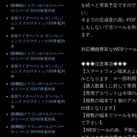
を続々と実装予定ですので
[新機能]ドラゴンボールスーパー
ダイバーズ SDV5弾 配列表
い。
仮面ライダーバトル ガンバレジ
今までの完成度の高いPD
ェンズ クロマティックX3弾 配列
しもしないで当ツールを拒
表
ます。
仮面ライダーバトル ガンバレジ
ェンズ クロマティックX4弾 配列
表
対応機種豊富なWEBツー
[新機能]ドラゴンボールスーパー
ダイバーズ SDV6弾 配列表
◆◆◆注意事項◆◆◆
仮面ライダーバトル ガンバレジ
【スマートフォン端末およ
ェンズ クロマティックX5弾 配列
表
ルとなります ※一部利用
[新機能]ドラゴンボールスーパー
【購入数量１に対して専用
ダイバーズ SDV7弾 配列表
【専用アカウントは今弾の
仮面ライダーバトル ガンバレジ
【複数の端末で１個のアカ
ェンズ クロマティックX6弾 配列
表
仕様となります】
[新機能]ドラゴンボールスーパー
【複数の端末でツールを利
ダイバーズ SDV8弾 配列表
て下さい】
[新機能]ドラゴンボールスーパー
【WEBツールの為、予期
ダイバーズ SDV9弾 配列表