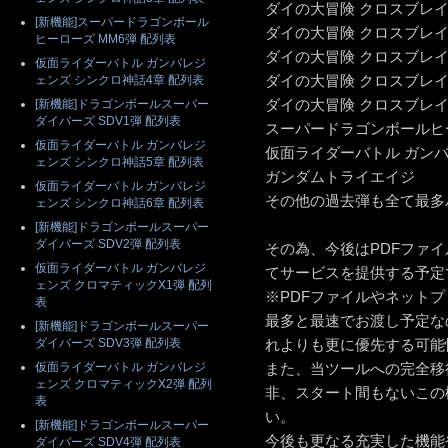
ダイの大冒険 クロスブレイ
[新機能]スーパードラゴンボール
ダイの大冒険 クロスブレイ
ヒーローズ MM6弾 配列表
ダイの大冒険 クロスブレイ
仮面ライダーバトル ガンバレジ
ダイの大冒険 クロスブレイ
ェンズ シンクロ神話4章 配列表
ダイの大冒険 クロスブレイ
[新機能]ドラゴンボールスーパー
ダイバーズ SDV1弾 配列表
スーパードラゴンボールヒ
仮面ライダーバトル ガンバレジ
仮面ライダーバトル ガン
ェンズ シンクロ神話5章 配列表
ガンダムトライエイジ
仮面ライダーバトル ガンバレジ
その他の過去弾も全て最多
ェンズ シンクロ神話6章 配列表
[新機能]ドラゴンボールスーパー
ダイバーズ SDV2弾 配列表
その為、今後はPDFファ
仮面ライダーバトル ガンバレジ
てサービスを提供する予定
ェンズ クロマティックX1弾 配列
※PDFファイルやネット
表
最多と最速でお渡し予定な
[新機能]ドラゴンボールスーパー
ダイバーズ SDV3弾 配列表
れよりも更に優先する可能
仮面ライダーバトル ガンバレジ
また、当ツールへの完全移
ェンズ クロマティックX2弾 配列
非、スタート間もないこの
表
い。
[新機能]ドラゴンボールスーパー
今後も更なる充実した機能
ダイバーズ SDV4弾 配列表