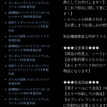
典としてお付けします！】
ガンダムトライエイジ エヴォル
ブースト03弾 配列表
【これで排出に関して更に
[新機能]スーパードラゴンボール
す！】
ヒーローズ BM5弾 配列表
＜スペシャル特典２付き＞
仮面ライダーバトル ガンバライ
【お渡しまでお楽しみの特
ジング ズバットバットウ2弾 配
列表
対応機種豊富なPDFファ
ダイの大冒険 クロスブレイド 2
弾 配列表
[新機能]スーパードラゴンボール
◆◆◆注意事項◆◆◆
ヒーローズ BM6弾 配列表
【商品の性質上、ノークレ
ガンダムトライエイジ エヴォル
【必ず配列通りとならない
ブースト04弾 配列表
【あくまでパック内のカー
仮面ライダーバトル ガンバライ
ジング ズバットバットウ3弾 配
商品となります】
列表
ダイの大冒険 クロスブレイド 3
◆◆◆発送詳細◆◆◆
弾 配列表
【電子メールにて送信】+0
[新機能]スーパードラゴンボール
ヒーローズ BM7弾 配列表
【カラー印刷しての発送】+5
ガンダムトライエイジ エヴォル
【セブンイレブンネットプ
ブースト05弾 配列表
に印刷代が必要となります