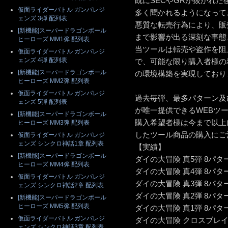
既にSECやGRが抜かれ
仮面ライダーバトル ガンバレジ
多く聞かれるようになって
ェンズ 3弾 配列表
悪質な転売行為により、販
[新機能]スーパードラゴンボール
まで影響が出る深刻な事態
ヒーローズ MM1弾 配列表
当ツールは転売や盗作を阻
仮面ライダーバトル ガンバレジ
ェンズ 4弾 配列表
で、可能な限り購入者様の
[新機能]スーパードラゴンボール
の環境構築を実現しており
ヒーローズ MM2弾 配列表
仮面ライダーバトル ガンバレジ
過去毎弾、最多パターン及
ェンズ 5弾 配列表
が唯一提供できるWEBツ
[新機能]スーパードラゴンボール
購入希望者様は今まで以上
ヒーローズ MM3弾 配列表
したツール商品の購入にご
仮面ライダーバトル ガンバレジ
ェンズ シンクロ神話1章 配列表
【実績】
[新機能]スーパードラゴンボール
ダイの大冒険 真5弾 8パタ
ヒーローズ MM4弾 配列表
ダイの大冒険 真4弾 8パタ
仮面ライダーバトル ガンバレジ
ダイの大冒険 真3弾 8パタ
ェンズ シンクロ神話2章 配列表
ダイの大冒険 真2弾 8パタ
[新機能]スーパードラゴンボール
ヒーローズ MM5弾 配列表
ダイの大冒険 真1弾 8パタ
仮面ライダーバトル ガンバレジ
ダイの大冒険 クロスブレイ
ェンズ シンクロ神話3章 配列表