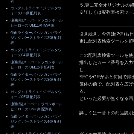
表
５.更に完全オリジナルの
ガンダムトライエイジ デルタウ
※詳しくは配列表検索ツー
ォーズ03弾 配列表
[新機能]スーパードラゴンボール
ヒーローズ UM11弾 配列表
————————————
仮面ライダーバトル ガンバライ
引き続き、今弾(超2弾)も
ジング バーストライズ2弾 配列
更に配列表検索ツールを超
表
ガンダムトライエイジ デルタウ
この配列表検索ツールを使
ォーズ04弾 配列表
排出したカード番号を入力
[新機能]スーパードラゴンボール
ヒーローズ UM12弾 配列表
し、
仮面ライダーバトル ガンバライ
SECやGRがあと何回で
ジング バーストライズ3弾 配列
筺体の前で、配列表を広げ
表
る、
ガンダムトライエイジ デルタウ
ォーズ05弾 配列表
といった必要が無くなる画
[新機能]スーパードラゴンボール
ヒーローズ BM1弾 配列表
詳しくは一番下の商品説明
仮面ライダーバトル ガンバライ
————————————
ジング バーストライズ4弾 配列
表
ガンダムトライエイジ デルタウ