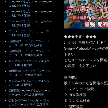
スーパードラゴンボールヒーロー
ズ UM3弾 配列表
スーパードラゴンボールヒーロー
ズ UM4弾 配列表
スーパードラゴンボールヒーロー
ズ UM5弾 配列表
スーパードラゴンボールヒーロー
ズ UM6弾 配列表
◆◆◆重要！◆◆◆
[新機能]スーパードラゴンボール
注文後に自動配信されるご
ヒーローズ UM7弾 配列表
GmailやYahoo!メー
[新機能]スーパードラゴンボール
下さい。
ヒーローズ UM8弾 配列表
またメールアドレスを間違
ガンダムトライエイジ デルタウ
ォーズ01弾 配列表
で再度ご注文下さい。
[新機能]スーパードラゴンボール
ヒーローズ UM9弾 配列表
[新機能]
ガンダムトライエイジ デルタウ
以下５点の新たな機能を配
ォーズ02弾 配列表
１.レアリティ検索
[新機能]スーパードラゴンボール
２.過去弾検索
ヒーローズ UM10弾 配列表
３.ランダム検索
仮面ライダーバトル ガンバライ
ジング バーストライズ1弾 配列
４.検索履歴