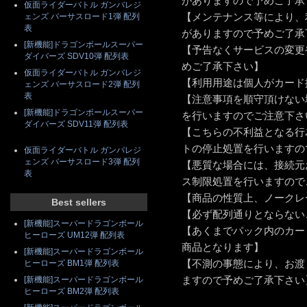
がありますので予めご了承
仮面ライダーバトル ガンバレジ
【メンテナンス等により、
ェンズ バーサスロード1弾 配列
表
がありますので予めご了承
[新機能]ドラゴンボールスーパー
【予告なくサービスの変更
ダイバーズ SDV10弾 配列表
めご了承下さい】
仮面ライダーバトル ガンバレジ
【利用用途は個人がカード
ェンズ バーサスロード2弾 配列
表
【注意事項を順守頂けない
[新機能]ドラゴンボールスーパー
を行いますのでご注意下さ
ダイバーズ SDV11弾 配列表
【こちらの不利益となる行
トの停止処置を行いますの
仮面ライダーバトル ガンバレジ
ェンズ バーサスロード3弾 配列
【悪質な場合には、接続元
表
ス制限処置を行いますので
【商品の性質上、ノークレ
Best sellers
【必ず配列通りとならない
[新機能]スーパードラゴンボール
【あくまでパック内のカー
ヒーローズ UM12弾 配列表
商品となります】
[新機能]スーパードラゴンボール
【不測の事態により、お渡
ヒーローズ BM1弾 配列表
ますので予めご了承下さい
[新機能]スーパードラゴンボール
ヒーローズ BM2弾 配列表