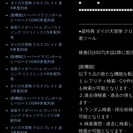
■ ■
ダイの大冒険 クロスブレイド 真
4弾 配列表
■■■■■■■■■■■■■■■■■■■■
[新機能]スーパードラゴンボール
ヒーローズ UGM2弾 配列表
------------------------------------
仮面ライダーバトル ガンバライ
●超特典 ダイの大冒険 クロ
ジング リリリミックス5弾 配列
表
索ツール
ダイの大冒険 クロスブレイド 真
5弾 配列表
稼働日[10/27(木)]以降
[新機能]スーパードラゴンボール
ヒーローズ UGM3弾 配列表
[新機能]
仮面ライダーバトル ガンバライ
以下５点の新たな機能を配
ジング リリリミックス6弾 配列
表
１.レアリティ検索 - Cや
ダイの大冒険 クロスブレイド 超
も検索が可能となります -
1弾 配列表
２.過去弾検索 - 過去の
[新機能]スーパードラゴンボール
ます -
ヒーローズ UGM4弾 配列表
３.ランダム検索 - 排出
仮面ライダーバトル ガンバライ
ジング ゲキレツグランプリ1弾
可能となります -
配列表
４.検索履歴 - 過去に検
ダイの大冒険 クロスブレイド 超
検索が可能となります -
2弾 配列表