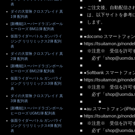
■ ■
表
■・ご注文後、自動配信さ
ダイの大冒険 クロスブレイド 真
■ は、以下サイトを参考
1弾 配列表
■ し
[新機能]スーパードラゴンボール
■ ■
ヒーローズ BM11弾 配列表
■ ●docomo スマートフ
仮面ライダーバトル ガンバライ
ジング リリリミックス2弾 配列
■ https://tsuitamon.jp/
表
■ ※注意※ 受信を
ダイの大冒険 クロスブレイド 真
■ 必ず「shop@uomda.
2弾 配列表
■ ■
[新機能]スーパードラゴンボール
ヒーローズ BM12弾 配列表
■ ●Softbank スマート
仮面ライダーバトル ガンバライ
■ https://tsuitamon.jp/no
ジング リリリミックス3弾 配列
■ ※注意※ 受信を
表
■ 必ず「shop@uomda.
ダイの大冒険 クロスブレイド 真
3弾 配列表
■ ■
[新機能]スーパードラゴンボール
■ ●au スマートフォン(i
ヒーローズ UGM1弾 配列表
■ https://tsuitamon.jp/nond
仮面ライダーバトル ガンバライ
■ ※注意※ 受信を許
ジング リリリミックス4弾 配列
■ 必ず「shop@uomda.
表