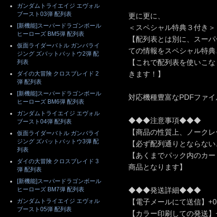
ガンダムトライエイジ エヴォル
ブースト03弾 配列表
更に更に、
[新機能]スーパードラゴンボール
＜スペシャル特典３付き＞
ヒーローズ BM5弾 配列表
【配列表とは別に、スーパ
仮面ライダーバトル ガンバライ
ての情報をスペシャル特典
ジング ズバットバットウ2弾 配
【これで配列表を使いこな
列表
きます！】
ダイの大冒険 クロスブレイド 2
弾 配列表
[新機能]スーパードラゴンボール
対応機種豊富なPDFファ
ヒーローズ BM6弾 配列表
ガンダムトライエイジ エヴォル
◆◆◆注意事項◆◆◆
ブースト04弾 配列表
【商品の性質上、ノークレ
仮面ライダーバトル ガンバライ
ジング ズバットバットウ3弾 配
【必ず配列通りとならない
列表
【あくまでパック内のカー
ダイの大冒険 クロスブレイド 3
商品となります】
弾 配列表
[新機能]スーパードラゴンボール
ヒーローズ BM7弾 配列表
◆◆◆発送詳細◆◆◆
ガンダムトライエイジ エヴォル
【電子メールにて送信】+0
ブースト05弾 配列表
【カラー印刷しての発送】+5