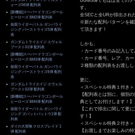
UGM3弾でもほぼ全ての
ォーズ06弾 配列表
す。
[新機能]スーパードラゴンボール
全SECと全URが排出さ
ヒーローズ BM2弾 配列表
※新たな配列パターンを確
仮面ライダーバトル ガンバライ
て頂きます！
ジング バーストライズ5弾 配列
表
ガンダムトライエイジ エヴォル
しかも、
ブースト01弾 配列表
・カード番号のみ記入して
[新機能]スーパードラゴンボール
・カード番号、レア、カー
ヒーローズ BM3弾 配列表
２種類の配列表をお渡しし
仮面ライダーバトル ガンバライ
ジング バーストライズ6弾 配列
表
更に、
ガンダムトライエイジ エヴォル
＜スペシャル特典１付き＞
ブースト02弾 配列表
【配列表とは別に、個別の
[新機能]スーパードラゴンボール
典としてお付けします！】
ヒーローズ BM4弾 配列表
【これで排出に関して更に
仮面ライダーバトル ガンバライ
ジング ズバットバットウ1弾 配
す！】
列表
＜スペシャル特典２付き＞
ダイの大冒険 クロスブレイド 1
【お渡しまでお楽しみの特
弾 配列表