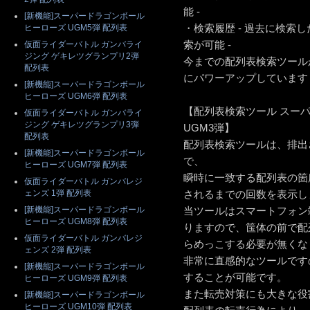
能 -
[新機能]スーパードラゴンボール
・検索履歴 - 過去に検索
ヒーローズ UGM5弾 配列表
索が可能 -
仮面ライダーバトル ガンバライ
ジング ゲキレツグランプリ2弾
今までの配列表検索ツール
配列表
にパワーアップしています
[新機能]スーパードラゴンボール
ヒーローズ UGM6弾 配列表
【配列表検索ツール スー
仮面ライダーバトル ガンバライ
ジング ゲキレツグランプリ3弾
UGM3弾】
配列表
配列表検索ツールは、排出
[新機能]スーパードラゴンボール
で、
ヒーローズ UGM7弾 配列表
瞬時に一致する配列表の箇
仮面ライダーバトル ガンバレジ
ェンズ 1弾 配列表
されるまでの回数を表示し
[新機能]スーパードラゴンボール
当ツールはスマートフォン
ヒーローズ UGM8弾 配列表
りますので、筺体の前で配
仮面ライダーバトル ガンバレジ
らめっこする必要が無くな
ェンズ 2弾 配列表
非常に直感的なツールです
[新機能]スーパードラゴンボール
することが可能です。
ヒーローズ UGM9弾 配列表
また転売対策にも大きな役
[新機能]スーパードラゴンボール
ヒーローズ UGM10弾 配列表