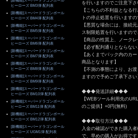
[新機能]スーパードラゴンボール
を行いますのでご注意下さ
ヒーローズ BM3弾 配列表
【こちらの不利益となる行
[新機能]スーパードラゴンボール
トの停止処置を行いますの
ヒーローズ BM4弾 配列表
【悪質な場合には、接続元
[新機能]スーパードラゴンボール
ヒーローズ BM5弾 配列表
ス制限処置を行いますので
[新機能]スーパードラゴンボール
【商品の性質上、ノークレ
ヒーローズ BM6弾 配列表
【必ず配列通りとならない
[新機能]スーパードラゴンボール
【あくまでパック内のカー
ヒーローズ BM7弾 配列表
商品となります】
[新機能]スーパードラゴンボール
ヒーローズ BM8弾 配列表
【不測の事態により、お渡
[新機能]スーパードラゴンボール
ますので予めご了承下さい
ヒーローズ BM9弾 配列表
[新機能]スーパードラゴンボール
◆◆◆発送詳細◆◆◆
ヒーローズ BM10弾 配列表
【WEBツール利用先のU
[新機能]スーパードラゴンボール
のご提供】+0円(無料)
ヒーローズ BM11弾 配列表
[新機能]スーパードラゴンボール
ヒーローズ BM12弾 配列表
◆◆◆取引方法◆◆◆
[新機能]スーパードラゴンボール
入金の確認ができた購入者
ヒーローズ UGM1弾 配列表
で、早めの購入がお得です