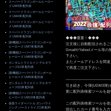
スーパードラゴンボールヒーロー
ズ UM3弾 配列表
スーパードラゴンボールヒーロー
ズ UM4弾 配列表
スーパードラゴンボールヒーロー
ズ UM5弾 配列表
スーパードラゴンボールヒーロー
ズ UM6弾 配列表
◆◆◆重要！◆◆◆
[新機能]スーパードラゴンボール
注文後に自動配信されるご
ヒーローズ UM7弾 配列表
GmailやYahoo!メー
[新機能]スーパードラゴンボール
下さい。
ヒーローズ UM8弾 配列表
またメールアドレスを間違
ガンダムトライエイジ デルタウ
ォーズ01弾 配列表
で再度ご注文下さい。
[新機能]スーパードラゴンボール
ヒーローズ UM9弾 配列表
————————————
ガンダムトライエイジ デルタウ
引き続き、今弾(UGM3弾
ォーズ02弾 配列表
更に配列表検索ツールを超
[新機能]スーパードラゴンボール
ヒーローズ UM10弾 配列表
この配列表検索ツールを使
仮面ライダーバトル ガンバライ
ジング バーストライズ1弾 配列
排出したカード番号を入力