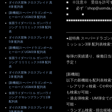
■ ※注意※ 受信を許
ダイの大冒険 クロスブレイド 真
4弾 配列表
■ 必ず「shop@uomda.
[新機能]スーパードラゴンボール
■ ■
ヒーローズ UGM2弾 配列表
■■■■■■■■■■■■■■■■■■■■
仮面ライダーバトル ガンバライ
ジング リリリミックス5弾 配列
表
------------------------------------
ダイの大冒険 クロスブレイド 真
●超特典 スーパードラゴン
5弾 配列表
ミッション3弾 配列表検索
[新機能]スーパードラゴンボール
ヒーローズ UGM3弾 配列表
毎弾の実績通り、稼働日当日
仮面ライダーバトル ガンバライ
予定！
ジング リリリミックス6弾 配列
表
ダイの大冒険 クロスブレイド 超
[新機能]
1弾 配列表
以下の新機能を配列表検索ツ
[新機能]スーパードラゴンボール
・レアリティ検索 - Cや
ヒーローズ UGM4弾 配列表
も検索が可能 -
仮面ライダーバトル ガンバライ
ジング ゲキレツグランプリ1弾
・過去弾検索 - UM弾全
配列表
可能 -
ダイの大冒険 クロスブレイド 超
・ランダム検索 - 排出候
2弾 配列表