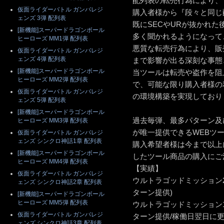
配列表の転売行為により、
仮面ライダーバトル ガンバレジ
購入者様から『段々と同じ
ェンズ 3弾 配列表
既にSECやURが抜かれ
[新機能]スーパードラゴンボール
多く聞かれるようになって
ヒーローズ MM1弾 配列表
悪質な転売行為により、販
仮面ライダーバトル ガンバレジ
ェンズ 4弾 配列表
まで影響が出る深刻な事態
[新機能]スーパードラゴンボール
当ツールは転売や盗作を阻
ヒーローズ MM2弾 配列表
で、可能な限り購入者様の
仮面ライダーバトル ガンバレジ
の環境構築を実現しており
ェンズ 5弾 配列表
[新機能]スーパードラゴンボール
過去毎弾、最多パターン及
ヒーローズ MM3弾 配列表
が唯一提供できるWEBツ
仮面ライダーバトル ガンバレジ
ェンズ シンクロ神話1章 配列表
購入希望者様は今まで以上
[新機能]スーパードラゴンボール
したツール商品の購入にご
ヒーローズ MM4弾 配列表
【実績】
仮面ライダーバトル ガンバレジ
ウルトラゴッドミッション2
ェンズ シンクロ神話2章 配列表
ターン提供)
[新機能]スーパードラゴンボール
ヒーローズ MM5弾 配列表
ウルトラゴッドミッション1
仮面ライダーバトル ガンバレジ
ターン提供/稼働日翌日に更
ェンズ シンクロ神話3章 配列表