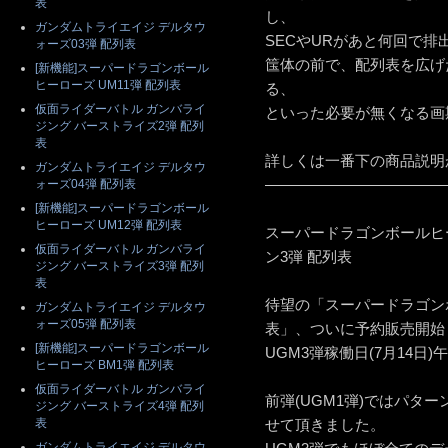
表
し、
ガンダムトライエイジ デルタウ
SECやURがあと何回で
ォーズ03弾 配列表
筺体の前で、配列表を広げ
[新機能]スーパードラゴンボール
ヒーローズ UM11弾 配列表
る、
仮面ライダーバトル ガンバライ
といった必要が無くなる画
ジング バーストライズ2弾 配列
表
詳しくは一番下の商品説明
ガンダムトライエイジ デルタウ
————————————
ォーズ04弾 配列表
[新機能]スーパードラゴンボール
ヒーローズ UM12弾 配列表
スーパードラゴンボールヒ
仮面ライダーバトル ガンバライ
ン3弾 配列表
ジング バーストライズ3弾 配列
表
待望の「スーパードラゴンボ
ガンダムトライエイジ デルタウ
ォーズ05弾 配列表
表」、ついに予約販売開始
[新機能]スーパードラゴンボール
UGM3弾稼働日(7月14日
ヒーローズ BM1弾 配列表
仮面ライダーバトル ガンバライ
前弾(UGM1弾)ではパタ
ジング バーストライズ4弾 配列
表
せて頂きました。
ガンダムトライエイジ デルタウ