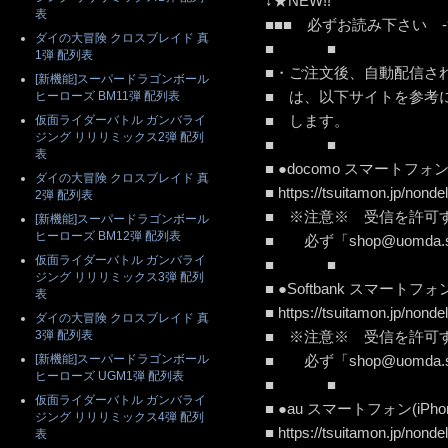
↓★NEW!!
表
■■■ 必ずお読み下さい -
ダイの大冒険 クロスブレイド 真
■ ■
1弾 配列表
■・ご注文後、自動配信さ
[新機能]スーパードラゴンボール
■ は、以下サイトを参考
ヒーローズ BM11弾 配列表
■ し
仮面ライダーバトル ガンバライ
ジング リリリミックス2弾 配列
■ ■
表
■ ●docomo スマートフ
ダイの大冒険 クロスブレイド 真
■ https://tsuitamon.jp/
2弾 配列表
■ ※注意※ 受信を
[新機能]スーパードラゴンボール
ヒーローズ BM12弾 配列表
■ 必ず「shop@uomda.
仮面ライダーバトル ガンバライ
■ ■
ジング リリリミックス3弾 配列
■ ●Softbank スマート
表
■ https://tsuitamon.jp/no
ダイの大冒険 クロスブレイド 真
3弾 配列表
■ ※注意※ 受信を
[新機能]スーパードラゴンボール
■ 必ず「shop@uomda.
ヒーローズ UGM1弾 配列表
■ ■
仮面ライダーバトル ガンバライ
■ ●au スマートフォン(i
ジング リリリミックス4弾 配列
■ https://tsuitamon.jp/nond
表