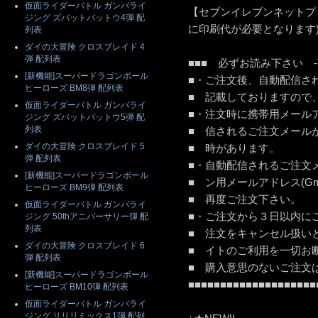
仮面ライダーバトル ガンバライ
【セブンイレブンネットプ
ジング ズバットバットウ4弾 配
に印刷代が必要となります
列表
ダイの大冒険 クロスブレイド 4
弾 配列表
■■■ 必ずお読み下さい -
[新機能]スーパードラゴンボール
■・ご注文後、自動配信さ
ヒーローズ BM8弾 配列表
■ 記載しております
仮面ライダーバトル ガンバライ
■・注文時に携帯用メール
ジング ズバットバットウ5弾 配
列表
■ 信されるご注文メール
ダイの大冒険 クロスブレイド 5
■ 時が
弾 配列表
■・自動配信されるご注文
[新機能]スーパードラゴンボール
■ ン用メールアドレス(Gm
ヒーローズ BM9弾 配列表
■ 再度ご
仮面ライダーバトル ガンバライ
■・ご注文から３日以内に
ジング 50thアニバーサリー弾 配
列表
■ 注文をキャンセル扱い
ダイの大冒険 クロスブレイド 6
■ イトのご利用を一切お
弾 配列表
■ 購入意思のないご注
[新機能]スーパードラゴンボール
■■■■■■■■■■■■■■■■■■■■
ヒーローズ BM10弾 配列表
仮面ライダーバトル ガンバライ
ジング リリリミックス1弾 配列