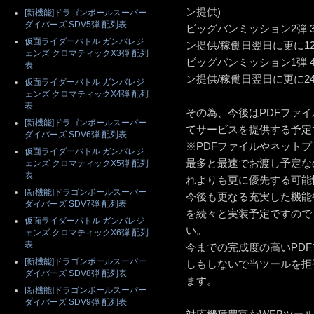
ン提供)
[新機能]ドラゴンボールスーパー
ダイバーズ SDV5弾 配列表
ビッグバンミッション2弾 
仮面ライダーバトル ガンバレジ
ン提供/稼働日翌日に更に1
ェンズ クロマティックX3弾 配列
ビッグバンミッション1弾 
表
ン提供/稼働日翌日に更に2
仮面ライダーバトル ガンバレジ
ェンズ クロマティックX4弾 配列
表
その為、今後はPDFファ
[新機能]ドラゴンボールスーパー
てサービスを提供する予定
ダイバーズ SDV6弾 配列表
※PDFファイルやネット
仮面ライダーバトル ガンバレジ
最多と最速でお渡し予定な
ェンズ クロマティックX5弾 配列
表
れよりも更に優先する可能
[新機能]ドラゴンボールスーパー
今後も更なる充実した機能
ダイバーズ SDV7弾 配列表
を続々と実装予定ですので
仮面ライダーバトル ガンバレジ
い。
ェンズ クロマティックX6弾 配列
表
今までの完成度の高いPD
[新機能]ドラゴンボールスーパー
しもしないで当ツールを拒
ダイバーズ SDV8弾 配列表
ます。
[新機能]ドラゴンボールスーパー
ダイバーズ SDV9弾 配列表