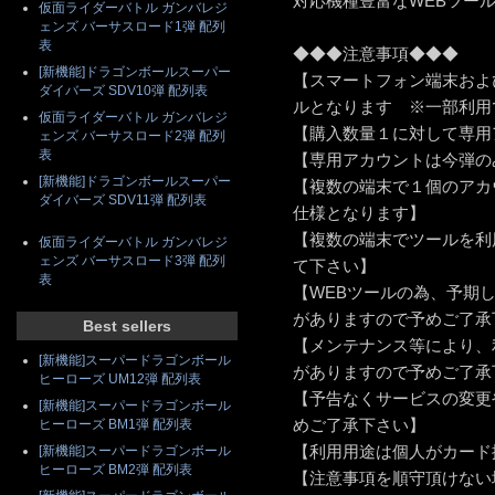
対応機種豊富なWEBツー
仮面ライダーバトル ガンバレジ
ェンズ バーサスロード1弾 配列
表
◆◆◆注意事項◆◆◆
[新機能]ドラゴンボールスーパー
【スマートフォン端末およ
ダイバーズ SDV10弾 配列表
ルとなります ※一部利用
仮面ライダーバトル ガンバレジ
【購入数量１に対して専用
ェンズ バーサスロード2弾 配列
表
【専用アカウントは今弾の
[新機能]ドラゴンボールスーパー
【複数の端末で１個のアカ
ダイバーズ SDV11弾 配列表
仕様となります】
【複数の端末でツールを利
仮面ライダーバトル ガンバレジ
ェンズ バーサスロード3弾 配列
て下さい】
表
【WEBツールの為、予期
がありますので予めご了承
Best sellers
【メンテナンス等により、
[新機能]スーパードラゴンボール
がありますので予めご了承
ヒーローズ UM12弾 配列表
【予告なくサービスの変更
[新機能]スーパードラゴンボール
めご了承下さい】
ヒーローズ BM1弾 配列表
【利用用途は個人がカード
[新機能]スーパードラゴンボール
ヒーローズ BM2弾 配列表
【注意事項を順守頂けない