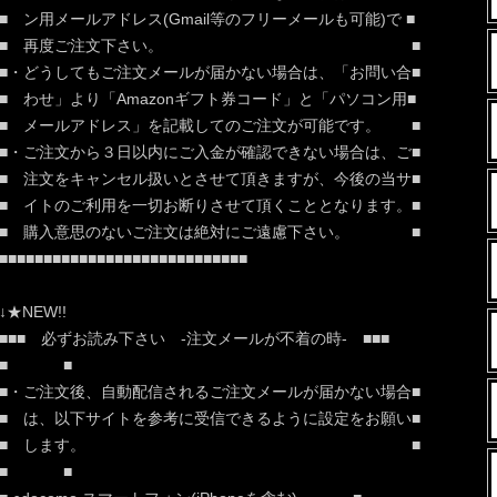
■ ン用メールアドレス(Gmail等のフリーメールも可能)で ■
■ 再度ご注文下さい。 ■
■・どうしてもご注文メールが届かない場合は、「お問い合■
■ わせ」より「Amazonギフト券コード」と「パソコン用■
■ メールアドレス」を記載してのご注文が可能です。 ■
■・ご注文から３日以内にご入金が確認できない場合は、ご■
■ 注文をキャンセル扱いとさせて頂きますが、今後の当サ■
■ イトのご利用を一切お断りさせて頂くこととなります。■
■ 購入意思のないご注文は絶対にご遠慮下さい。 ■
■■■■■■■■■■■■■■■■■■■■■■■■■■■■
↓★NEW!!
■■■ 必ずお読み下さい -注文メールが不着の時- ■■■
■ ■
■・ご注文後、自動配信されるご注文メールが届かない場合■
■ は、以下サイトを参考に受信できるように設定をお願い■
■ します。 ■
■ ■