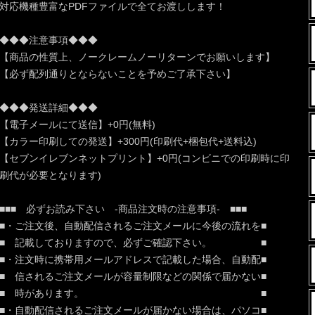
対応機種豊富なPDFファイルで全てお渡しします！
◆◆◆注意事項◆◆◆
【商品の性質上、ノークレームノーリターンでお願いします】
【必ず配列通りとならないことを予めご了承下さい】
◆◆◆発送詳細◆◆◆
【電子メールにて送信】+0円(無料)
【カラー印刷しての発送】+300円(印刷代+梱包代+送料込)
【セブンイレブンネットプリント】+0円(コンビニでの印刷時に印
刷代が必要となります)
■■■ 必ずお読み下さい -商品注文時の注意事項- ■■■
■・ご注文後、自動配信されるご注文メールに今後の流れを■
■ 記載しておりますので、必ずご確認下さい。 ■
■・注文時に携帯用メールアドレスで記載した場合、自動配■
■ 信されるご注文メールが容量制限などの関係で届かない■
■ 時があります。 ■
■・自動配信されるご注文メールが届かない場合は、パソコ■