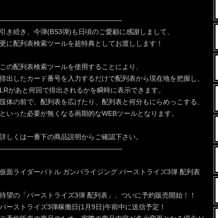
——————————————————
引き続き、今弾(BS3弾)も日頃のご愛顧に感謝しまして、
更に配列表検索ツールを超特典としてお渡しします！
この配列表検索ツールを使用することにより、
排出したカード番号を入力するだけで配列表から現在地を把握し、
LRがあと何回で排出されるかを瞬時に表示できます。
筺体の前で、配列表を広げたり、配列表と何分もにらめっこする、
といった必要が無くなる画期的なWEBツールとなります。
詳しくは一番下の商品説明からご確認下さい。
——————————————————
仮面ライダーバトル ガンバライジング バーストライズ3弾 配列表
待望の「バーストライズ3弾 配列表」、ついに予約販売開始！！
バーストライズ3弾稼働日(1月9日)午前中に送信予定！