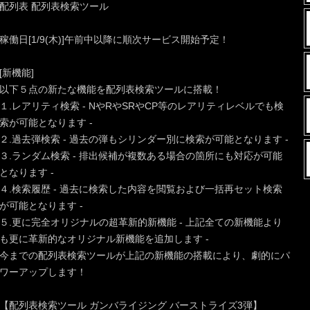
配列表 配列表検索ツール
稼働日[1/9(木)]午前中以降に順次サービス開始予定！
[新機能]
以下５点の新たな機能を配列表検索ツールに搭載！
１.レアリティ検索 - NやRやSRやCP等のレアリティレベルでも検
索が可能となります -
２.過去弾検索 - 過去の弾もシリンダー別に検索が可能となります -
３.ランダム検索 - 排出候補が複数ある場合の箇所にも対応が可能
となります -
４.検索履歴 - 過去に検索した内容を閲覧および一括再セット検索
が可能となります -
５.更に完全オリジナルの超革新的新機能 - 上記全ての新機能より
も更に革新的なオリジナル新機能を追加します -
今までの配列表検索ツールが上記の新機能の搭載により、劇的にパ
ワーアップします！
【配列表検索ツール ガンバライジング バーストライズ3弾】